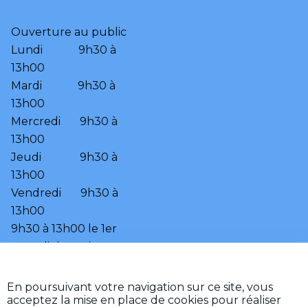
Ouverture au public

Lundi             9h30 à 
13h00

Mardi             9h30 à 
13h00

Mercredi       9h30 à 
13h00

Jeudi              9h30 à 
13h00

Vendredi       9h30 à 
13h00

9h30 à 13h00 le 1er 
samedi du mois.
•
•
Accessibilité
Aide
En poursuivant votre navigation sur ce site, vous
•
Mentions légales
acceptez la mise en place de cookies pour réaliser