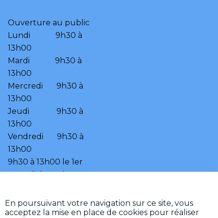
Ouverture au public

Lundi             9h30 à 
13h00

Mardi             9h30 à 
13h00

Mercredi       9h30 à 
13h00

Jeudi              9h30 à 
13h00

Vendredi       9h30 à 
13h00

9h30 à 13h00 le 1er 
samedi du mois.
•
•
Accessibilité
Aide
En poursuivant votre navigation sur ce site, vous
•
Mentions légales
acceptez la mise en place de cookies pour réaliser