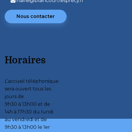
mairie@blaincourtlesprecy.fr
Nous contacter
Horaires
L’accueil téléphonique 
sera ouvert tous les 
jours de 

9h30 à 13h00 et de 

14h à 17h30 du lundi 
au vendredi et de 

9h30 à 13h00 le 1er 